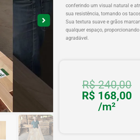
conferindo um visual natural e at
sua resistência, tornando os taco
Sua textura suave e grãos marca
qualquer espaço, proporcionando
agradável.
O
O
R$
240,00
p
p
R$
168,00
o
a
/m²
e
é
R
R