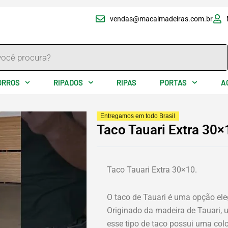
vendas@macalmadeiras.com.br
ORROS
RIPADOS
RIPAS
PORTAS
A
y
Entregamos em todo Brasil
Taco Tauari Extra 30×
eo
Taco Tauari Extra 30×10.
O taco de Tauari é uma opção ele
Originado da madeira de Tauari, 
esse tipo de taco possui uma colo