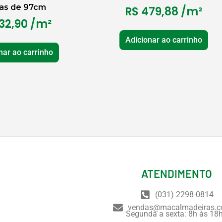
as de 97cm
R$
479,88
/m²
32,90
/m²
Adicionar ao carrinho
nar ao carrinho
ATENDIMENTO
(031) 2298-0814
vendas@macalmadeiras.c
Segunda a sexta: 8h às 18