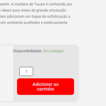
raente. A madeira de Tauari é conhecida por
s ideais para áreas de grande circulação.
ntes adicionam um toque de sofisticação a
 um ambiente acolhedor e esteticamente
Taco
Disponibilidade:
Em estoque
Tauari
Extra
30x10
reço
reço
quantidade
riginal
tual
Adicionar ao
ra:
:
carrinho
$ 240,00.
$ 168,00.