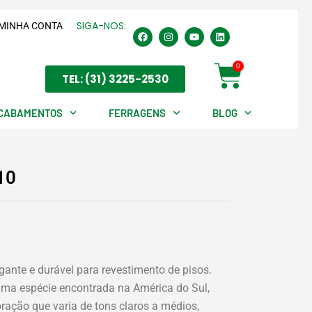
SIGA-NOS:
MINHA CONTA
F
I
Y
L
a
n
o
i
c
s
u
n
e
t
t
k
Cart
0
b
a
u
e
TEL: (31) 3225-2530
o
g
b
d
o
r
e
i
k
a
n
m
CABAMENTOS
FERRAGENS
BLOG
10
gante e durável para revestimento de pisos.
uma espécie encontrada na América do Sul,
ração que varia de tons claros a médios,