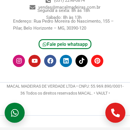
(031) 2298-0814
vendas@macalmadeiras.com.br
Segunda a sexta: 8h às 18h
Sábado: 8h às 13h
Endereço: Rua Pedro Moreira do Nascimento, 155 –
Pilar, Belo Horizonte – MG, 30390-120
Fale pelo whatsapp
I
Y
F
L
T
P
n
o
a
i
i
i
s
u
c
n
k
n
t
t
e
k
t
t
a
u
b
e
o
e
g
b
o
d
k
r
MACAL MADEIRAS DE VERDADE LTDA • CNPJ: 55.969.890/0001-
r
e
o
i
e
36 Todos os direitos reservados MACAL. • VAULT •
a
k
n
s
m
t