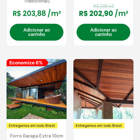
Tradicional)
R$
239,42
R$
203,88
/m²
R$
202,90
/m²
Adicionar ao
Adicionar ao
carrinho
carrinho
O
O
Economize 6%
preço
preço
original
atual
era:
é:
R$ 221,88.
R$ 208,50.
Entregamos em todo Brasil
Entregamos em todo Brasil
Forro Garapa Extra 10cm