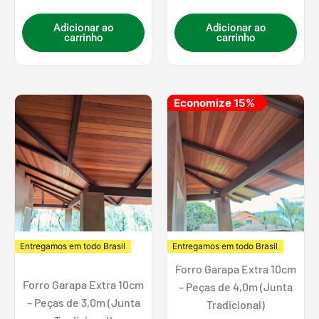
Adicionar ao
Adicionar ao
carrinho
carrinho
O
O
Economize 15%
preço
preço
original
atual
era:
é:
R$ 239,42.
R$ 202,
Entregamos em todo Brasil
Entregamos em todo Brasil
Forro Garapa Extra 10cm
Forro Garapa Extra 10cm
– Peças de 4,0m (Junta
– Peças de 3,0m (Junta
Tradicional)