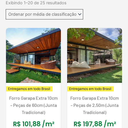
by
Exibindo 1–20 de 25 resultados
average
rating
Entregamos em todo Brasil
Entregamos em todo Brasil
Forro Garapa Extra 10cm
Forro Garapa Extra 10cm
– Peças de 60cm (Junta
– Peças de 2,50m (Junta
Tradicional)
Tradicional)
R$
101,88
/m²
R$
197,88
/m²