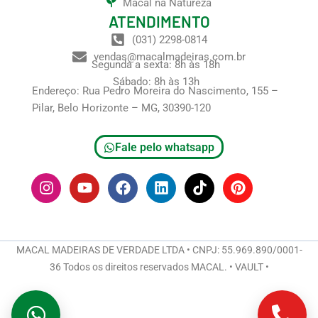
Macal na Natureza
ATENDIMENTO
(031) 2298-0814
vendas@macalmadeiras.com.br
Segunda a sexta: 8h às 18h
Sábado: 8h às 13h
Endereço: Rua Pedro Moreira do Nascimento, 155 –
Pilar, Belo Horizonte – MG, 30390-120
Fale pelo whatsapp
I
Y
F
L
T
P
n
o
a
i
i
i
s
u
c
n
k
n
t
t
e
k
t
t
a
u
b
e
o
e
g
b
o
d
k
r
MACAL MADEIRAS DE VERDADE LTDA • CNPJ: 55.969.890/0001-
r
e
o
i
e
36 Todos os direitos reservados MACAL. • VAULT •
a
k
n
s
m
t