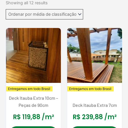
by
Showing all 12 results
average
rating
Entregamos em todo Brasil
Entregamos em todo Brasil
Deck Itauba Extra 10cm –
Peças de 90cm
Deck Itauba Extra 7cm
R$
119,88
/m²
R$
239,88
/m²