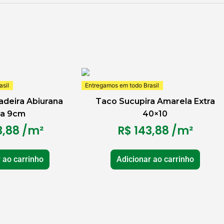
sil
Entregamos em todo Brasil
adeira Abiurana
Taco Sucupira Amarela Extra
ra 9cm
40×10
,88
/m²
R$
143,88
/m²
 ao carrinho
Adicionar ao carrinho