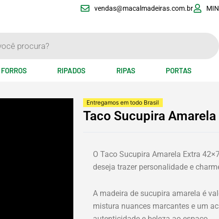
vendas@macalmadeiras.com.br
MIN
FORROS
RIPADOS
RIPAS
PORTAS
Entregamos em todo Brasil
Taco Sucupira Amarela 
eo
O Taco Sucupira Amarela Extra 42×
deseja trazer personalidade e charm
A madeira de sucupira amarela é val
mistura nuances marcantes e um ac
autenticidade e beleza ao espaço.