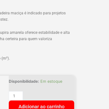
adeira maciça é indicado para projetos
stez.
upira amarela oferece estabilidade e alta
ha certeira para quem valoriza
 (m²).
Taco
Disponibilidade:
Em estoque
Sucupira
eço
eço
Amarela
Extra
ginal
ual
Adicionar ao carrinho
42x7