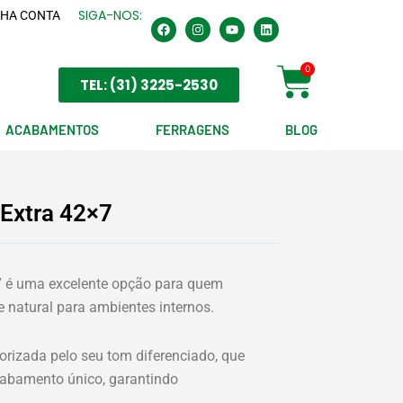
SIGA-NOS:
HA CONTA
F
I
Y
L
a
n
o
i
c
s
u
n
e
t
t
k
Cart
0
b
a
u
e
TEL: (31) 3225-2530
o
g
b
d
o
r
e
i
k
a
n
m
ACABAMENTOS
FERRAGENS
BLOG
Extra 42×7
7 é uma excelente opção para quem
e natural para ambientes internos.
orizada pelo seu tom diferenciado, que
abamento único, garantindo