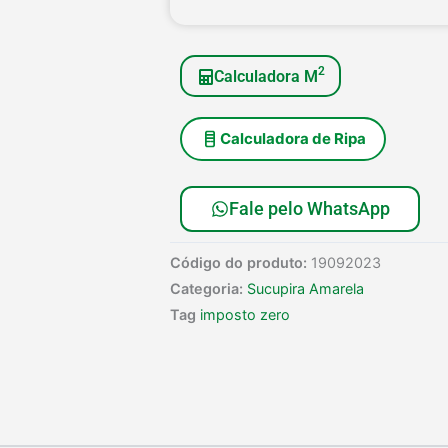
era
é:
R$
R$
2
Calculadora M
Calculadora de Ripa
Fale pelo WhatsApp
Código do produto:
19092023
Categoria:
Sucupira Amarela
Tag
imposto zero