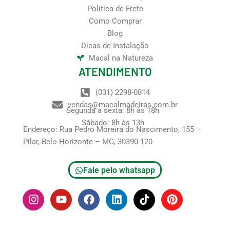
Política de Frete
Como Comprar
Blog
Dicas de Instalação
Macal na Natureza
ATENDIMENTO
(031) 2298-0814
vendas@macalmadeiras.com.br
Segunda a sexta: 8h às 18h
Sábado: 8h às 13h
Endereço: Rua Pedro Moreira do Nascimento, 155 –
Pilar, Belo Horizonte – MG, 30390-120
Fale pelo whatsapp
I
Y
F
L
T
P
n
o
a
i
i
i
s
u
c
n
k
n
t
t
e
k
t
t