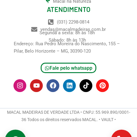
Macal na Natureza
ATENDIMENTO
(031) 2298-0814
vendas@macalmadeiras.com.br
Segunda a sexta: 8h às 18h
Sábado: 8h às 13h
Endereço: Rua Pedro Moreira do Nascimento, 155 –
Pilar, Belo Horizonte – MG, 30390-120
Fale pelo whatsapp
I
Y
F
L
T
P
n
o
a
i
i
i
s
u
c
n
k
n
t
t
e
k
t
t
a
u
b
e
o
e
g
b
o
d
k
r
MACAL MADEIRAS DE VERDADE LTDA • CNPJ: 55.969.890/0001-
r
e
o
i
e
36 Todos os direitos reservados MACAL. • VAULT •
a
k
n
s
m
t