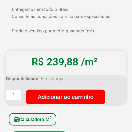
Entregamos em todo o Brasil
Consulte as condições com nossos especialistas.
Produto vendido por metro quadrado (m²).
R$
239,88
/m²
Taco
Disponibilidade:
Em estoque
Cumaru
Extra
Adicionar ao carrinho
50x10
quantidade
2
Calculadora M