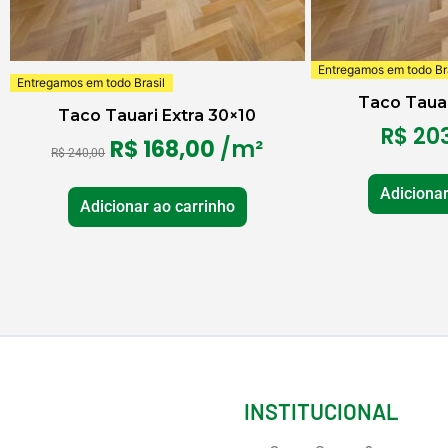
Entregamos em todo Bra
Entregamos em todo Brasil
Taco Tauar
Taco Tauari Extra 30×10
R$
203
R$
168,00
/m²
R$
240,00
Adicionar
Adicionar ao carrinho
INSTITUCIONAL