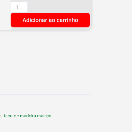
Extra
21x7
Adicionar ao carrinho
quantidade
a
,
taco de madeira maciça