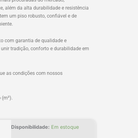
e, além da alta durabilidade e resistência
ntem um piso robusto, confiável e de
iente.
to com garantia de qualidade e
unir tradição, conforto e durabilidade em
ique as condições com nossos
 (m²).
Taco
Disponibilidade:
Em estoque
Cumaru