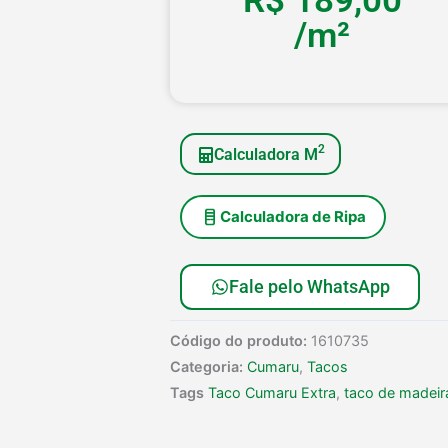
R$
189,00
/m²
2
Calculadora M
Calculadora de Ripa
Fale pelo WhatsApp
Código do produto:
1610735
Categoria:
Cumaru
,
Tacos
Tags
Taco Cumaru Extra
,
taco de madeir