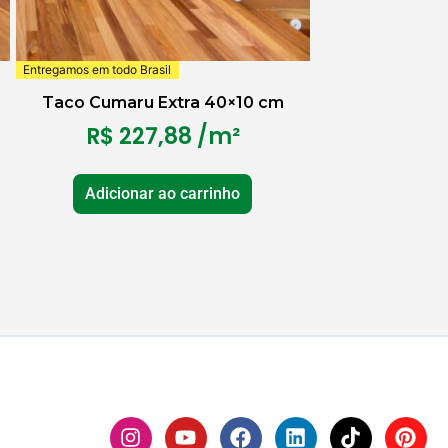
Entregamos em todo Brasil
Taco Cumaru Extra 40×10 cm
R$
227,88
/m²
Adicionar ao carrinho
I
Y
F
L
T
P
n
o
a
i
i
i