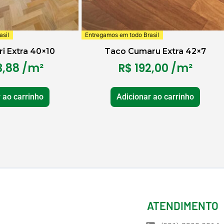
sil
Entregamos em todo Brasil
i Extra 40×10
Taco Cumaru Extra 42×7
,88
/m²
R$
192,00
/m²
 ao carrinho
Adicionar ao carrinho
ATENDIMENTO