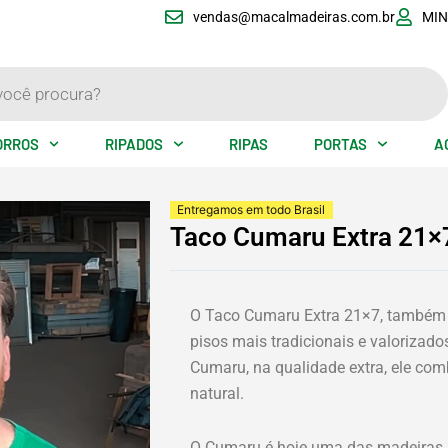
vendas@macalmadeiras.com.br
MIN
ORROS
RIPADOS
RIPAS
PORTAS
A
Entregamos em todo Brasil
Taco Cumaru Extra 21×
eo
O Taco Cumaru Extra 21×7, também
pisos mais tradicionais e valorizado
Cumaru, na qualidade extra, ele com
natural.
O Cumaru é hoje uma das madeiras 