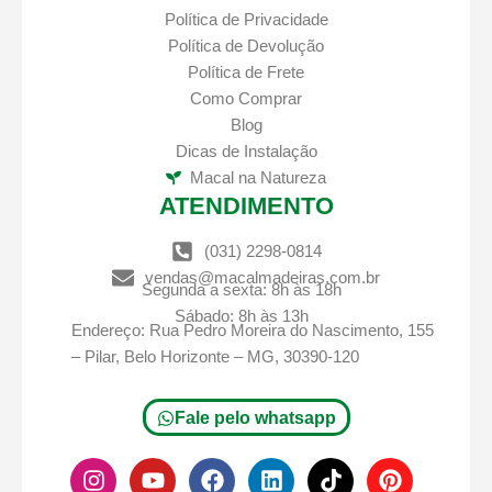
Política de Privacidade
Política de Devolução
Política de Frete
Como Comprar
Blog
Dicas de Instalação
Macal na Natureza
ATENDIMENTO
(031) 2298-0814
vendas@macalmadeiras.com.br
Segunda a sexta: 8h às 18h
Sábado: 8h às 13h
Endereço: Rua Pedro Moreira do Nascimento, 155
– Pilar, Belo Horizonte – MG, 30390-120
Fale pelo whatsapp
I
Y
F
L
T
P
n
o
a
i
i
i