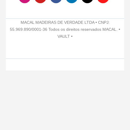
s
u
c
n
k
n
t
t
e
k
t
t
a
u
b
e
o
e
g
b
o
d
k
r
MACAL MADEIRAS DE VERDADE LTDA • CNPJ:
r
e
o
i
e
55.969.890/0001-36 Todos os direitos reservados MACAL. •
a
k
n
s
VAULT •
m
t