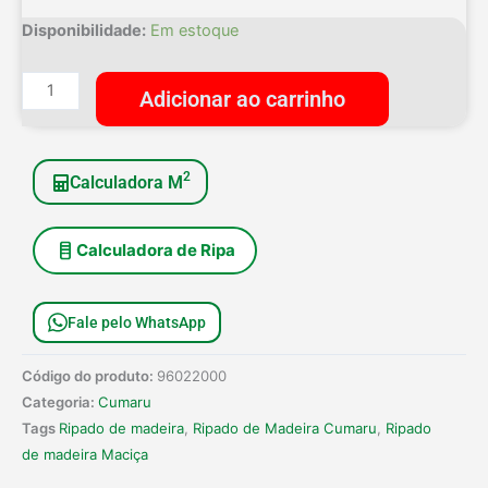
Ripado
Disponibilidade:
Em estoque
de
Madeira
Adicionar ao carrinho
Cumaru
Extra
7cm
2
Calculadora M
-
Peças
de
Calculadora de Ripa
5,25m
quantidade
Fale pelo WhatsApp
Código do produto:
96022000
Categoria:
Cumaru
Tags
Ripado de madeira
,
Ripado de Madeira Cumaru
,
Ripado
de madeira Maciça