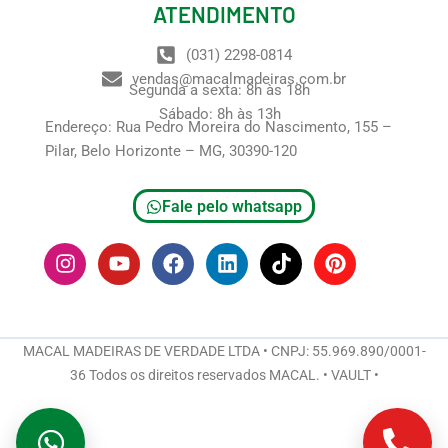
ATENDIMENTO
(031) 2298-0814
vendas@macalmadeiras.com.br
Segunda a sexta: 8h às 18h
Sábado: 8h às 13h
Endereço: Rua Pedro Moreira do Nascimento, 155 –
Pilar, Belo Horizonte – MG, 30390-120
Fale pelo whatsapp
I
Y
F
L
T
P
n
o
a
i
i
i
s
u
c
n
k
n
t
t
e
k
t
t
a
u
b
e
o
e
g
b
o
d
k
r
MACAL MADEIRAS DE VERDADE LTDA • CNPJ: 55.969.890/0001-
r
e
o
i
e
36 Todos os direitos reservados MACAL. • VAULT •
a
k
n
s
m
t