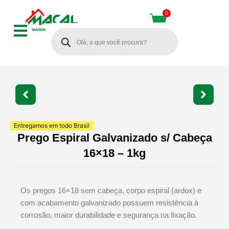
Ir
0
Cart
para
Pesquisar
o
produtos
conteúdo
Entregamos em todo Brasil
Prego Espiral Galvanizado s/ Cabeça
16×18 – 1kg
Os pregos 16×18 sem cabeça, corpo espiral (ardox) e
com acabamento galvanizado possuem resistência à
corrosão, maior durabilidade e segurança na fixação.