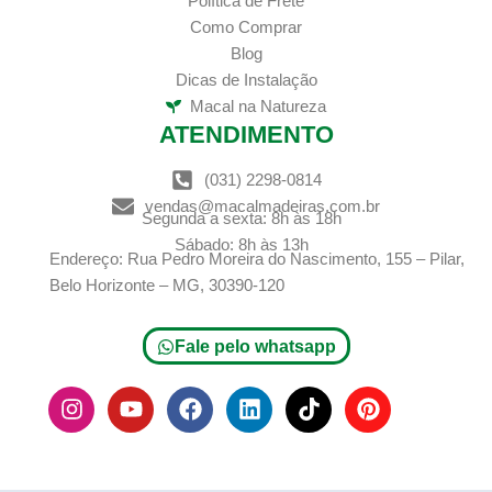
Política de Frete
Como Comprar
Blog
Dicas de Instalação
Macal na Natureza
ATENDIMENTO
(031) 2298-0814
vendas@macalmadeiras.com.br
Segunda a sexta: 8h às 18h
Sábado: 8h às 13h
Endereço: Rua Pedro Moreira do Nascimento, 155 – Pilar,
Belo Horizonte – MG, 30390-120
Fale pelo whatsapp
I
Y
F
L
T
P
n
o
a
i
i
i
s
u
c
n
k
n
t
t
e
k
t
t
a
u
b
e
o
e