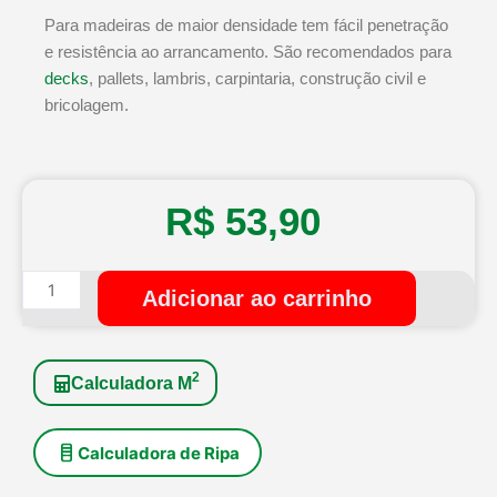
Para madeiras de maior densidade tem fácil penetração
e resistência ao arrancamento. São recomendados para
decks
, pallets, lambris, carpintaria, construção civil e
bricolagem.
R$
53,90
Prego
Adicionar ao carrinho
Espiral
Galvanizado
s/
2
Calculadora M
Cabeça
16x18
-
Calculadora de Ripa
1kg
quantidade