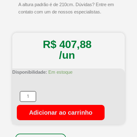
A altura padrão é de 210cm. Dúvidas? Entre em
contato com um de nossos especialistas.
R$
407,88
/un
Porta
Disponibilidade:
Em estoque
Madeira
Prancheta
Primer
Lisa
Cheia
Adicionar ao carrinho
210x62x35cm
quantidade