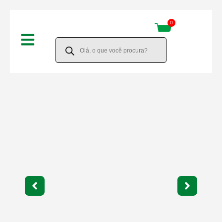
Ir
0
Cart
para
Pesquisar
o
produtos
conteúdo