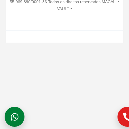
55.969.890/0001-36 Todos os direitos reservados MACAL. •
a
k
n
s
VAULT •
m
t