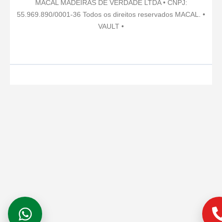
g
b
o
d
k
r
MACAL MADEIRAS DE VERDADE LTDA • CNPJ:
r
e
o
i
e
55.969.890/0001-36 Todos os direitos reservados MACAL. •
a
k
n
s
VAULT •
m
t