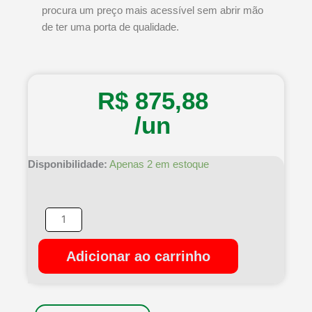
procura um preço mais acessível sem abrir mão
de ter uma porta de qualidade.
R$
875,88
/un
Porta
Disponibilidade:
Apenas 2 em estoque
Madeira
Maciça
Eucalipto
Big
Brother
Adicionar ao carrinho
210x102x3,5cm
quantidade