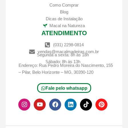
Como Comprar
Blog
Dicas de Instalação
Macal na Natureza
ATENDIMENTO
(031) 2298-0814
vendas@macalmadeiras.com.br
Segunda a sexta: 8h às 18h
Sábado: 8h às 13h
Endereço: Rua Pedro Moreira do Nascimento, 155
– Pilar, Belo Horizonte – MG, 30390-120
Fale pelo whatsapp
I
Y
F
L
T
P
n
o
a
i
i
i
s
u
c
n
k
n
t
t
e
k
t
t
a
u
b
e
o
e