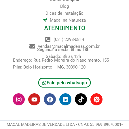
Blog
Dicas de Instalação
Macal na Natureza
ATENDIMENTO
(031) 2298-0814
vendas@macalmadeiras.com.br
Segunda a sexta: 8h às 18h
Sábado: 8h às 13h
Endereço: Rua Pedro Moreira do Nascimento, 155 –
Pilar, Belo Horizonte – MG, 30390-120
Fale pelo whatsapp
I
Y
F
L
T
P
n
o
a
i
i
i
s
u
c
n
k
n
t
t
e
k
t
t
a
u
b
e
o
e
g
b
o
d
k
r
MACAL MADEIRAS DE VERDADE LTDA • CNPJ: 55.969.890/0001-