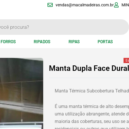
vendas@macalmadeiras.com.br
MIN
FORROS
RIPADOS
RIPAS
PORTAS
E
Manta Dupla Face Dural
Manta Térmica Subcobertura Telhado
É uma manta térmica de alto desem
uma utilização abrangente, atende 
maioria das coberturas, seu uso se
residenciais ou outros que utilizem 