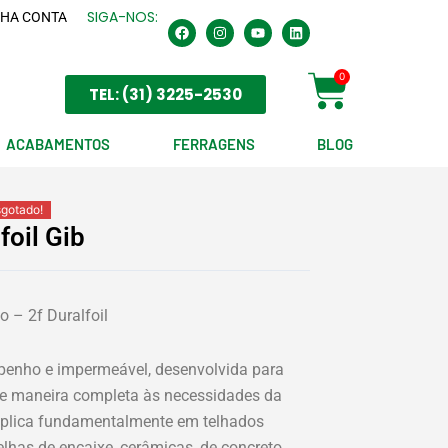
SIGA-NOS:
HA CONTA
F
I
Y
L
a
n
o
i
c
s
u
n
e
t
t
k
Cart
0
b
a
u
e
TEL: (31) 3225-2530
o
g
b
d
o
r
e
i
k
a
n
m
ACABAMENTOS
FERRAGENS
BLOG
sgotado!
foil Gib
 – 2f Duralfoil
penho e impermeável, desenvolvida para
de maneira completa às necessidades da
 aplica fundamentalmente em telhados
telhas de encaixe, cerâmicas, de concreto