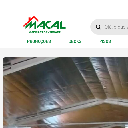
Ir
para
o
Pesquisar
produtos
conteúdo
PROMOÇÕES
DECKS
PISOS