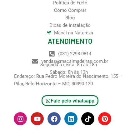
Política de Frete
Como Comprar
Blog
Dicas de Instalação
Macal na Natureza
ATENDIMENTO
(031) 2298-0814
vendas@macalmadeiras.com.br
Segunda a sexta: 8h às 18h
Sábado: 8h às 13h
Endereço: Rua Pedro Moreira do Nascimento, 155 –
Pilar, Belo Horizonte – MG, 30390-120
Fale pelo whatsapp
I
Y
F
L
T
P
n
o
a
i
i
i
s
u
c
n
k
n
t
t
e
k
t
t
a
u
b
e
o
e