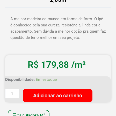
A melhor madeira do mundo em forma de forro. O Ipê
é conhecido pela sua dureza, resistência, linda cor e
acabamento. Sem dúvida a melhor opção pra quem faz
questão de ter o melhor em seu projeto.
R$
179,88
/m²
Forro
Disponibilidade:
Em estoque
Ipe
Tabaco
Adicionar ao carrinho
Extra
10cm-
Peças
2
Calculadora M