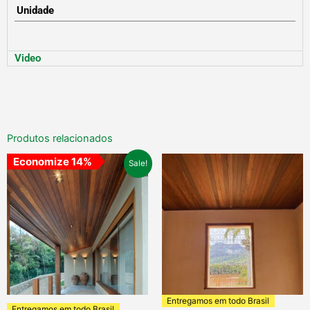
Unidade
Video
Produtos relacionados
O
O
Economize 14%
Sale!
preço
preço
original
atual
era:
é:
R$ 245,90.
R$ 211,90.
Entregamos em todo Brasil
Entregamos em todo Brasil