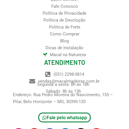
Fale Conosco
Política de Privacidade
Política de Devolução
Política de Frete
Como Comprar
Blog
Dicas de Instalação
Macal na Natureza
ATENDIMENTO
(031) 2298-0814
vendas@macalmadeiras.com.br
Segunda a sexta: 8h às 18h
Sábado: 8h às 13h
Endereço: Rua Pedro Moreira do Nascimento, 155 –
Pilar, Belo Horizonte – MG, 30390-120
Fale pelo whatsapp
I
Y
F
L
T
P