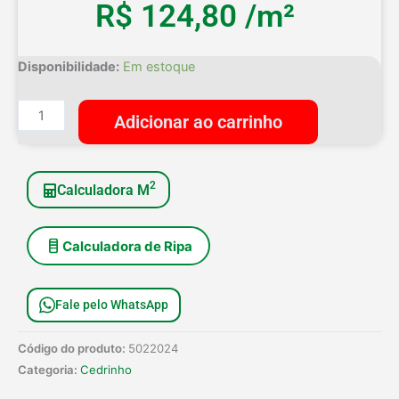
R$
124,80
/m²
Forro
Disponibilidade:
Em estoque
Cedro
Marinheiro
Adicionar ao carrinho
Segunda
Qualidade
10cm
2
Calculadora M
quantidade
Calculadora de Ripa
Fale pelo WhatsApp
Código do produto:
5022024
Categoria:
Cedrinho