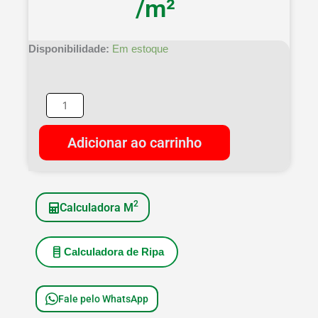
/m²
Forro
Disponibilidade:
Em estoque
Cedrinho
Extra
9cm
-
Peças
Adicionar ao carrinho
de
2,0m
quantidade
2
Calculadora M
Calculadora de Ripa
Fale pelo WhatsApp