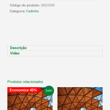
Código do produto:
26022000
Categoria:
Cedrinho
Descrição
Video
Produtos relacionados
O
O
Economize 45%
Sale!
preço
preço
original
atual