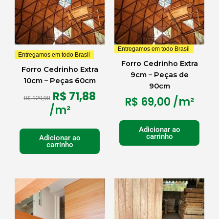
era:
é:
R$ 129,90.
R$ 71,88.
Entregamos em todo Brasil
Entregamos em todo Brasil
Forro Cedrinho Extra
Forro Cedrinho Extra
9cm – Peças de
10cm – Peças 60cm
90cm
R$
71,88
R$
69,00
/m²
R$
129,90
/m²
Adicionar ao
carrinho
Adicionar ao
carrinho