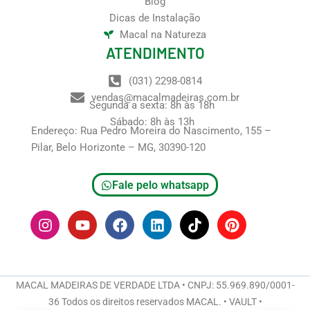
Blog
Dicas de Instalação
Macal na Natureza
ATENDIMENTO
(031) 2298-0814
vendas@macalmadeiras.com.br
Segunda a sexta: 8h às 18h
Sábado: 8h às 13h
Endereço: Rua Pedro Moreira do Nascimento, 155 –
Pilar, Belo Horizonte – MG, 30390-120
Fale pelo whatsapp
I
Y
F
L
T
P
n
o
a
i
i
i
s
u
c
n
k
n
t
t
e
k
t
t
a
u
b
e
o
e
g
b
o
d
k
r
MACAL MADEIRAS DE VERDADE LTDA • CNPJ: 55.969.890/0001-
r
e
o
i
e
36 Todos os direitos reservados MACAL. • VAULT •