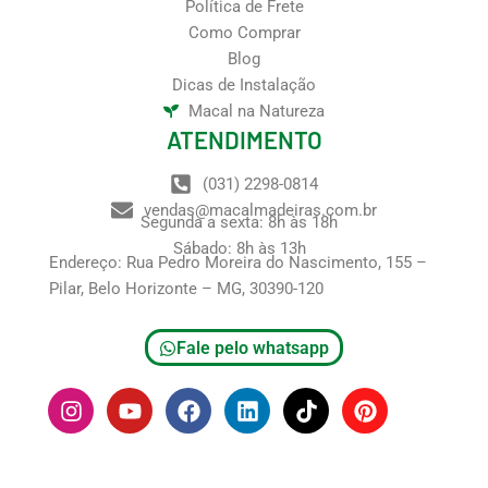
Política de Frete
Como Comprar
Blog
Dicas de Instalação
Macal na Natureza
ATENDIMENTO
(031) 2298-0814
vendas@macalmadeiras.com.br
Segunda a sexta: 8h às 18h
Sábado: 8h às 13h
Endereço: Rua Pedro Moreira do Nascimento, 155 –
Pilar, Belo Horizonte – MG, 30390-120
Fale pelo whatsapp
I
Y
F
L
T
P
n
o
a
i
i
i
s
u
c
n
k
n
t
t
e
k
t
t
a
u
b
e
o
e