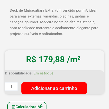
Deck de Muiracatiara Extra 7cm vendido por m², ideal
para áreas externas, varandas, piscinas, jardins e
espaços gourmet. Madeira nobre de alta resistência,
com tonalidade marcante e acabamento elegante para
projetos duráveis e sofisticados.
R$
179,88
/m²
Deck
Disponibilidade:
Em estoque
Muiracatiara
Extra
Adicionar ao carrinho
7cm
quantidade
2
Calculadora M