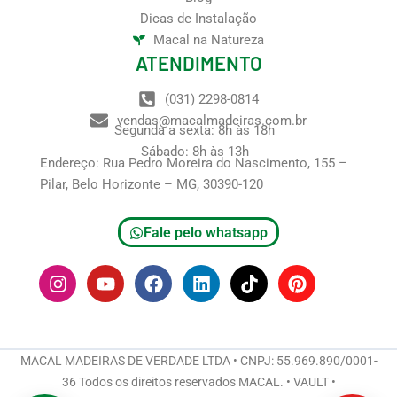
Dicas de Instalação
Macal na Natureza
ATENDIMENTO
(031) 2298-0814
vendas@macalmadeiras.com.br
Segunda a sexta: 8h às 18h
Sábado: 8h às 13h
Endereço: Rua Pedro Moreira do Nascimento, 155 –
Pilar, Belo Horizonte – MG, 30390-120
Fale pelo whatsapp
I
Y
F
L
T
P
n
o
a
i
i
i
s
u
c
n
k
n
t
t
e
k
t
t
a
u
b
e
o
e
g
b
o
d
k
r
MACAL MADEIRAS DE VERDADE LTDA • CNPJ: 55.969.890/0001-
r
e
o
i
e
36 Todos os direitos reservados MACAL. • VAULT •
a
k
n
s