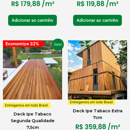
R$
179,88
/m²
R$
119,88
/m²
Adicionar ao carrinho
Adicionar ao carrinho
O
O
Economize 32%
Sale!
preço
preço
original
atual
era:
é:
R$ 210,90.
R$ 143,88.
Entregamos em todo Brasil
Entregamos em todo Brasil
Deck Ipe Tabaco Extra
Deck Ipe Tabaco
7cm
Segunda Qualidade
R$
359,88
/m²
7,5cm