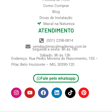
Como Comprar
Blog
Dicas de Instalação
Macal na Natureza
ATENDIMENTO
(031) 2298-0814
vendas@macalmadeiras.com.br
Segunda a sexta: 8h às 18h
Sábado: 8h às 13h
Endereço: Rua Pedro Moreira do Nascimento, 155 –
Pilar, Belo Horizonte – MG, 30390-120
Fale pelo whatsapp
I
Y
F
L
T
P
n
o
a
i
i
i
s
u
c
n
k
n
t
t
e
k
t
t
a
u
b
e
o
e