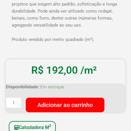
projetos que exigem alto padrão, sofisticação e longa
durabilidade. Pode ainda ser utilizado como rodapé,
beirais, como forro, dentre outras inúmeras formas,
agregando versatilidade ao seu uso.
Produto vendido por metro quadrado (m²).
R$
192,00
/m²
Deck
Disponibilidade:
Em estoque
Cumaru
Extra
Adicionar ao carrinho
9,5cm
-
Peças
2
Calculadora M
de