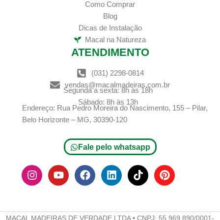
Como Comprar
Blog
Dicas de Instalação
Macal na Natureza
ATENDIMENTO
(031) 2298-0814
vendas@macalmadeiras.com.br
Segunda a sexta: 8h às 18h
Sábado: 8h às 13h
Endereço: Rua Pedro Moreira do Nascimento, 155 – Pilar,
Belo Horizonte – MG, 30390-120
Fale pelo whatsapp
I
Y
F
L
T
P
n
o
a
i
i
i
s
u
c
n
k
n
t
t
e
k
t
t
a
u
b
e
o
e
g
b
o
d
k
r
MACAL MADEIRAS DE VERDADE LTDA • CNPJ: 55.969.890/0001-