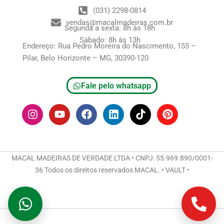
(031) 2298-0814
vendas@macalmadeiras.com.br
Segunda a sexta: 8h às 18h
Sábado: 8h às 13h
Endereço: Rua Pedro Moreira do Nascimento, 155 –
Pilar, Belo Horizonte – MG, 30390-120
Fale pelo whatsapp
I
Y
F
L
T
P
n
o
a
i
i
i
s
u
c
n
k
n
t
t
e
k
t
t
a
u
b
e
o
e
g
b
o
d
k
r
MACAL MADEIRAS DE VERDADE LTDA • CNPJ: 55.969.890/0001-
r
e
o
i
e
36 Todos os direitos reservados MACAL. • VAULT •
a
k
n
s
m
t