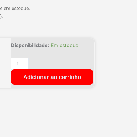
de em estoque.
).
Corrimao
Disponibilidade:
Em estoque
Sob
Encomenda
6x3
Adicionar ao carrinho
quantidade