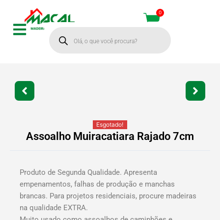
Ir
0
Cart
para
Pesquisar
o
produtos
conteúdo
Esgotado!
Assoalho Muiracatiara Rajado 7cm
Produto de Segunda Qualidade. Apresenta
empenamentos, falhas de produção e manchas
brancas. Para projetos residenciais, procure madeiras
na qualidade EXTRA.
Muito usado como assoalhos de caminhões e