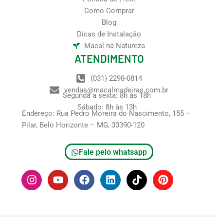
Como Comprar
Blog
Dicas de Instalação
Macal na Natureza
ATENDIMENTO
(031) 2298-0814
vendas@macalmadeiras.com.br
Segunda a sexta: 8h às 18h
Sábado: 8h às 13h
Endereço: Rua Pedro Moreira do Nascimento, 155 –
Pilar, Belo Horizonte – MG, 30390-120
Fale pelo whatsapp
I
Y
F
L
T
P
n
o
a
i
i
i
s
u
c
n
k
n
t
t
e
k
t
t
a
u
b
e
o
e