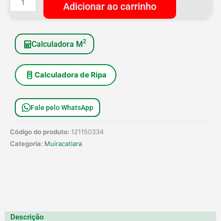
Adicionar ao carrinho
Com
Furo
15cm
2
Calculadora M
quantidade
Calculadora de Ripa
Fale pelo WhatsApp
Código do produto:
121150334
Categoria:
Muiracatiara
Descrição