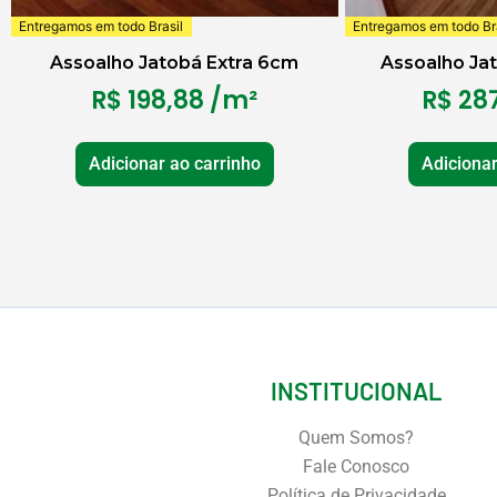
Entregamos em todo Brasil
Entregamos em todo Bra
Assoalho Jatobá Extra 6cm
Assoalho Ja
R$
198,88
/m²
R$
287
Adicionar ao carrinho
Adicionar
INSTITUCIONAL
Quem Somos?
Fale Conosco
Política de Privacidade