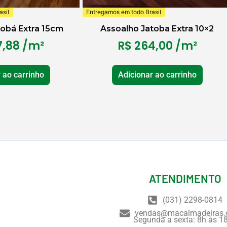
sil
Entregamos em todo Brasil
tobá Extra 15cm
Assoalho Jatoba Extra 10×2
,88
/m²
R$
264,00
/m²
 ao carrinho
Adicionar ao carrinho
ATENDIMENTO
(031) 2298-0814
vendas@macalmadeiras.
Segunda a sexta: 8h às 1