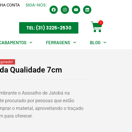
SIGA-NOS:
HA CONTA
F
I
Y
L
a
n
o
i
c
s
u
n
e
t
t
k
Cart
0
b
a
u
e
TEL: (31) 3225-2530
o
g
b
d
o
r
e
i
k
a
n
m
CABAMENTOS
FERRAGENS
BLOG
sgotado!
da Qualidade 7cm
umbrante o Assoalho de Jatobá na
te procurado por pessoas que estão
prar o material, aproveitando o traçado
m para oferecer.