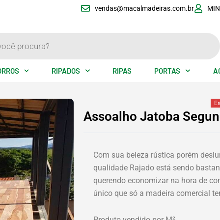
vendas@macalmadeiras.com.br
MIN
ORROS
RIPADOS
RIPAS
PORTAS
A
E
Assoalho Jatoba Segun
Com sua beleza rústica porém desl
qualidade Rajado está sendo bastan
querendo economizar na hora de com
único que só a madeira comercial te
Produto vendido por M²