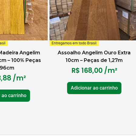
sil
Entregamos em todo Brasil
Madeira Angelim
Assoalho Angelim Ouro Extra
4cm – 100% Peças
10cm – Peças de 1,27m
 96cm
R$
168,00
/m²
,88
/m²
Adicionar ao carrinho
 ao carrinho