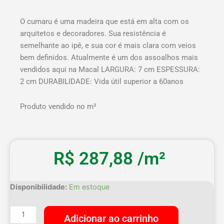
O cumaru é uma madeira que está em alta com os
arquitetos e decoradores. Sua resistência é
semelhante ao ipê, e sua cor é mais clara com veios
bem definidos. Atualmente é um dos assoalhos mais
vendidos aqui na Macal LARGURA: 7 cm ESPESSURA:
2 cm DURABILIDADE: Vida útil superior a 60anos
Produto vendido no m²
R$
287,88
/m²
Assoalho
Disponibilidade:
Em estoque
Cumaru
Extra
Adicionar ao carrinho
7cm