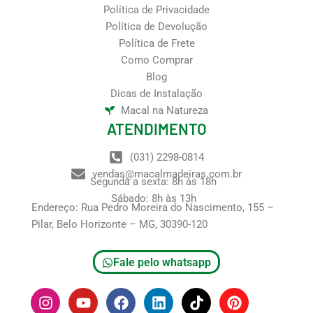
Política de Privacidade
Política de Devolução
Política de Frete
Como Comprar
Blog
Dicas de Instalação
Macal na Natureza
ATENDIMENTO
(031) 2298-0814
vendas@macalmadeiras.com.br
Segunda a sexta: 8h às 18h
Sábado: 8h às 13h
Endereço: Rua Pedro Moreira do Nascimento, 155 –
Pilar, Belo Horizonte – MG, 30390-120
Fale pelo whatsapp
I
Y
F
L
T
P
n
o
a
i
i
i