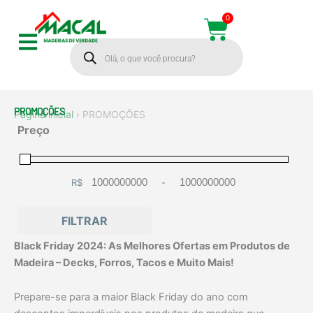
Ir
0
Cart
para
Pesquisar
o
produtos
conteúdo
PROMOÇÕES
Página inicial
›
PROMOÇÕES
Preço
R$
-
Minimum Price
Maximum Price
FILTRAR
Black Friday 2024: As Melhores Ofertas em Produtos de
Madeira – Decks, Forros, Tacos e Muito Mais!
Prepare-se para a maior Black Friday do ano com