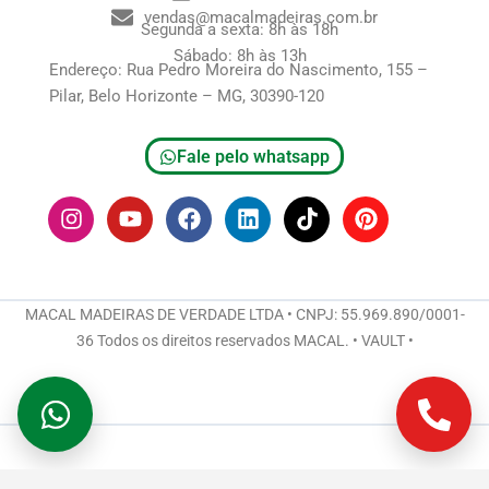
vendas@macalmadeiras.com.br
Segunda a sexta: 8h às 18h
Sábado: 8h às 13h
Endereço: Rua Pedro Moreira do Nascimento, 155 –
Pilar, Belo Horizonte – MG, 30390-120
Fale pelo whatsapp
I
Y
F
L
T
P
n
o
a
i
i
i
s
u
c
n
k
n
t
t
e
k
t
t
a
u
b
e
o
e
g
b
o
d
k
r
MACAL MADEIRAS DE VERDADE LTDA • CNPJ: 55.969.890/0001-
r
e
o
i
e
36 Todos os direitos reservados MACAL. • VAULT •
a
k
n
s
m
t