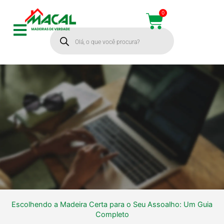
Ir
0
Cart
para
Pesquisar
o
produtos
conteúdo
Escolhendo a Madeira Certa para o Seu Assoalho: Um Guia
Escolhendo a
Completo