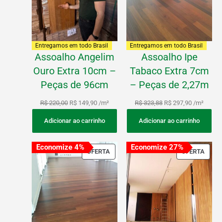
Entregamos em todo Brasil
Entregamos em todo Brasil
Assoalho Angelim
Assoalho Ipe
Ouro Extra 10cm –
Tabaco Extra 7cm
Peças de 96cm
– Peças de 2,27m
R$
220,00
R$
149,90
/m²
R$
323,88
R$
297,90
/m²
Adicionar ao carrinho
Adicionar ao carrinho
Economize 4%
Economize 27%
PRODUTO
PROD
OFERTA
OFERTA
EM
EM
PROMOÇÃO
PRO