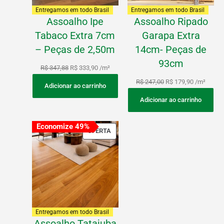
Entregamos em todo Brasil
Entregamos em todo Brasil
Assoalho Ipe
Assoalho Ripado
Tabaco Extra 7cm
Garapa Extra
– Peças de 2,50m
14cm- Peças de
93cm
R$
347,88
R$
333,90
/m²
R$
247,00
R$
179,90
/m²
Adicionar ao carrinho
Adicionar ao carrinho
Economize 49%
PRODUTO
OFERTA
EM
PROMOÇÃO
Entregamos em todo Brasil
Assoalho Tatajuba