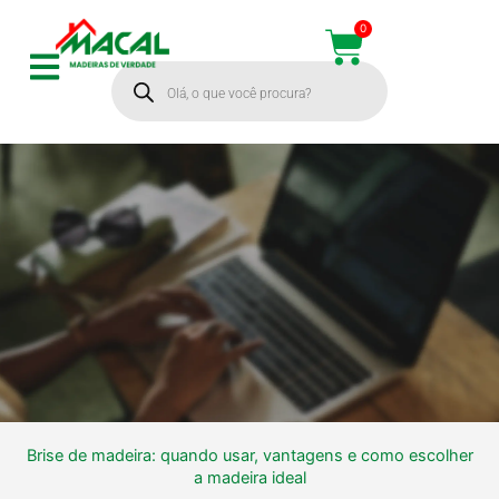
Ir
0
Cart
para
Pesquisar
o
produtos
conteúdo
Brise de madeira: quando usar, vantagens e como escolher
Brise de madeira:
a madeira ideal