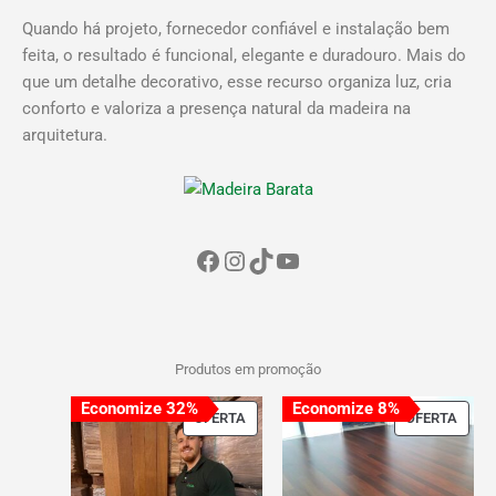
Quando há projeto, fornecedor confiável e instalação bem
feita, o resultado é funcional, elegante e duradouro. Mais do
que um detalhe decorativo, esse recurso organiza luz, cria
conforto e valoriza a presença natural da madeira na
arquitetura.
Produtos em promoção
Economize 32%
Economize 8%
PRODUTO
PROD
OFERTA
OFERTA
EM
EM
PROMOÇÃO
PRO