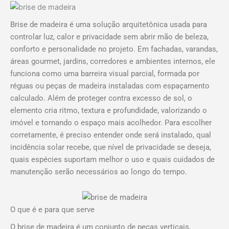
quando usar,
Facebook
Instagram
TikTok
Youtube
Brise de madeira é uma solução arquitetônica usada para
O
O
O
O
O
O
O
O
O
O
vantagens e como
controlar luz, calor e privacidade sem abrir mão de beleza,
preço
preço
preço
preço
preço
preço
preço
preço
preço
preço
conforto e personalidade no projeto. Em fachadas, varandas,
original
original
original
atual
atual
atual
original
original
atual
atual
escolher a madeira
áreas gourmet, jardins, corredores e ambientes internos, ele
era:
era:
era:
é:
é:
é:
era:
era:
é:
é:
ideal
funciona como uma barreira visual parcial, formada por
R$ 220,00.
R$ 347,88.
R$ 320,00.
R$ 149,90.
R$ 333,90.
R$ 162,00.
R$ 323,88.
R$ 247,00.
R$ 297,90.
R$ 179,90.
réguas ou peças de madeira instaladas com espaçamento
calculado. Além de proteger contra excesso de sol, o
elemento cria ritmo, textura e profundidade, valorizando o
imóvel e tornando o espaço mais acolhedor. Para escolher
corretamente, é preciso entender onde será instalado, qual
incidência solar recebe, que nível de privacidade se deseja,
quais espécies suportam melhor o uso e quais cuidados de
manutenção serão necessários ao longo do tempo.
O que é e para que serve
O brise de madeira é um conjunto de peças verticais,