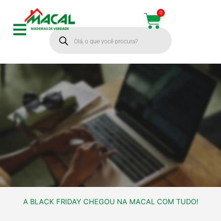
Ir
0
Cart
para
Pesquisar
o
produtos
conteúdo
A BLACK FRIDAY CHEGOU NA MACAL COM TUDO!
A BLACK FRIDAY