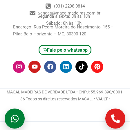
(031) 2298-0814
vendas@macalmadeiras.com.br
Segunda a sexta: 8h às 18h
Sábado: 8h às 13h
Endereço: Rua Pedro Moreira do Nascimento, 155 –
Pilar, Belo Horizonte – MG, 30390-120
Fale pelo whatsapp
I
Y
F
L
T
P
n
o
a
i
i
i
s
u
c
n
k
n
t
t
e
k
t
t
a
u
b
e
o
e
g
b
o
d
k
r
MACAL MADEIRAS DE VERDADE LTDA • CNPJ: 55.969.890/0001-
r
e
o
i
e
36 Todos os direitos reservados MACAL. • VAULT •
a
k
n
s
m
t