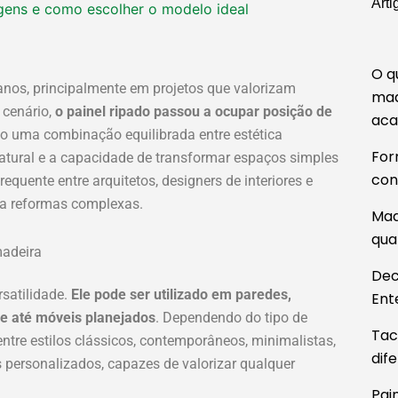
Arti
agens e como escolher o modelo ideal
de madeira: Onde usar, vantagens 
escolher o modelo ideal
ook
agram
kTok
Youtube
O q
nos, principalmente em projetos que valorizam
O
O
O
O
mad
 cenário,
o painel ripado passou a ocupar posição de
preço
preço
preço
preço
ac
do uma combinação equilibrada entre estética
original
atual
original
atual
For
 natural e a capacidade de transformar espaços simples
era:
é:
era:
é:
con
uente entre arquitetos, designers de interiores e
.
R$ 347,88.
R$ 333,90.
R$ 247,00.
R$ 179,90.
 a reformas complexas.
Mad
qua
Dec
satilidade.
Ele pode ser utilizado em paredes,
Ent
s e até móveis planejados
. Dependendo do tipo de
Tac
ntre estilos clássicos, contemporâneos, minimalistas,
dif
tos personalizados, capazes de valorizar qualquer
Pai