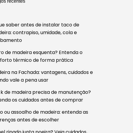
gos recentes
e
ue saber antes de instalar taco de
eira: contrapiso, umidade, cola e
abamento
ro de madeira esquenta? Entenda o
forto térmico de forma prática
eira na Fachada: vantagens, cuidados e
ndo vale a pena usar
k de madeira precisa de manutenção?
enda os cuidados antes de comprar
o ou assoalho de madeira: entenda as
erenças antes de escolher
nel ripado junta poeira? Veja cuidados,