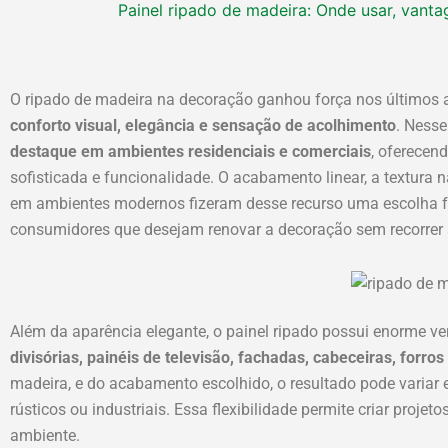
Painel ripado de madeira: Onde usar, vant
Painel ripado 
como 
Faceb
Inst
Ti
O ripado de madeira na decoração ganhou força nos últimos a
O
O
O
O
O
O
conforto visual, elegância e sensação de acolhimento
. Nesse
preço
preço
preço
preço
preço
preço
destaque em ambientes residenciais e comerciais
, oferecen
original
original
atual
atual
original
atual
sofisticada e funcionalidade. O acabamento linear, a textura
era:
era:
é:
é:
era:
é:
em ambientes modernos fizeram desse recurso uma escolha freq
R$ 220,00.
R$ 320,00.
R$ 149,90.
R$ 162,00.
R$ 323,88.
R$ 297,90
consumidores que desejam renovar a decoração sem recorrer
Além da aparência elegante, o painel ripado possui enorme ver
divisórias, painéis de televisão, fachadas, cabeceiras, forro
madeira, e do acabamento escolhido, o resultado pode variar e
rústicos ou industriais. Essa flexibilidade permite criar proje
ambiente.