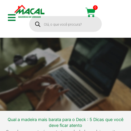
Ir
0
Cart
para
Pesquisar
o
produtos
conteúdo
Qual a madeira mais barata para o Deck : 5 Dicas que você
Qual a madeira
deve ficar atento