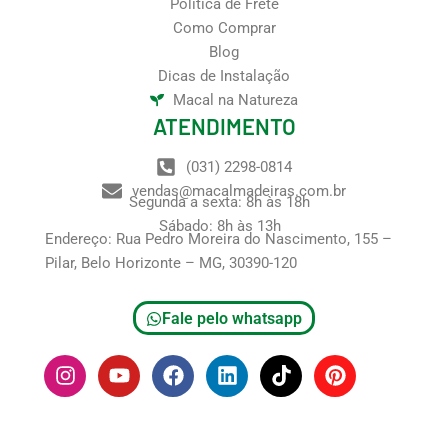
Política de Frete
Como Comprar
Blog
Dicas de Instalação
Macal na Natureza
ATENDIMENTO
(031) 2298-0814
vendas@macalmadeiras.com.br
Segunda a sexta: 8h às 18h
Sábado: 8h às 13h
Endereço: Rua Pedro Moreira do Nascimento, 155 –
Pilar, Belo Horizonte – MG, 30390-120
Fale pelo whatsapp
I
Y
F
L
T
P
n
o
a
i
i
i
s
u
c
n
k
n
t
t
e
k
t
t
a
u
b
e
o
e