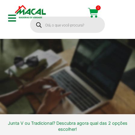
Ir
0
Cart
para
Pesquisar
o
produtos
conteúdo
Junta V ou Tradicional? Descubra agora qual das 2 opções
Junta V ou
escolher!