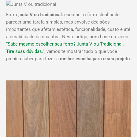
Tradicional?
Facebook
Instagram
TikTok
Forro
junta V ou tradicional:
escolher o forro ideal pode
Descubra agora
parecer uma tarefa simples, mas envolve decisões
importantes que afetam estética, funcionalidade, custo e até
qual das 2 opções
a durabilidade da sua obra. Neste artigo, com base no vídeo
escolher!
“Sabe mesmo escolher seu forro? Junta V ou Tradicional.
Tire suas dúvidas.”
, vamos te mostrar tudo o que você
precisa saber para fazer a
melhor escolha para o seu projeto.