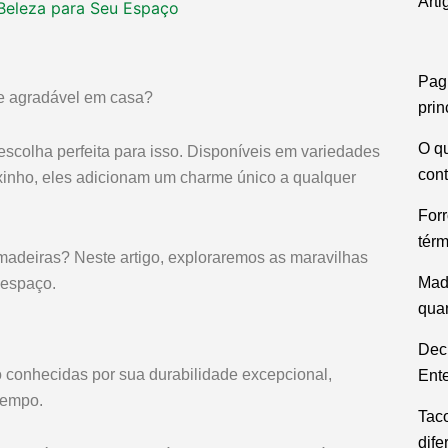
Arti
Beleza para Seu Espaço
a: Inovação e
 Seu Espaço
Pag
e agradável em casa?
prin
O qu
escolha perfeita para isso. Disponíveis em variedades
con
xinho, eles adicionam um charme único a qualquer
Forr
térm
deiras? Neste artigo, exploraremos as maravilhas
Mad
 espaço.
qua
Dec
 conhecidas por sua durabilidade excepcional,
Ent
tempo.
Tac
dife