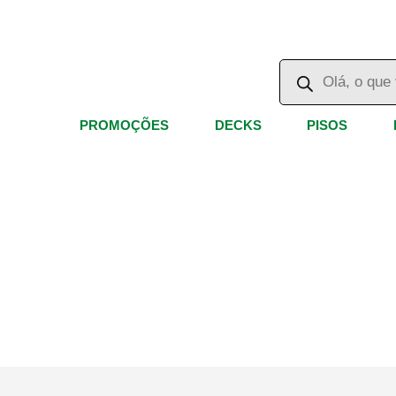
Ir
para
o
Pesquisar
produtos
conteúdo
PROMOÇÕES
DECKS
PISOS