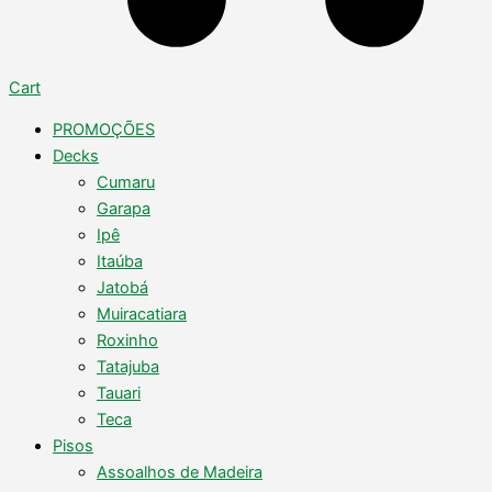
Cart
PROMOÇÕES
Decks
Cumaru
Garapa
Ipê
Itaúba
Jatobá
Muiracatiara
Roxinho
Tatajuba
Tauari
Teca
Pisos
Assoalhos de Madeira