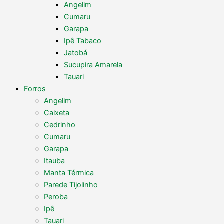
Angelim
Cumaru
Garapa
Ipê Tabaco
Jatobá
Sucupira Amarela
Tauari
Forros
Angelim
Caixeta
Cedrinho
Cumaru
Garapa
Itauba
Manta Térmica
Parede Tijolinho
Peroba
Ipê
Tauari