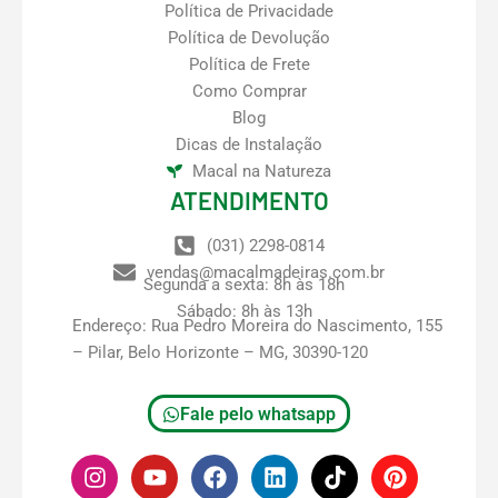
Política de Privacidade
Política de Devolução
Política de Frete
Como Comprar
Blog
Dicas de Instalação
Macal na Natureza
ATENDIMENTO
(031) 2298-0814
vendas@macalmadeiras.com.br
Segunda a sexta: 8h às 18h
Sábado: 8h às 13h
Endereço: Rua Pedro Moreira do Nascimento, 155
– Pilar, Belo Horizonte – MG, 30390-120
Fale pelo whatsapp
I
Y
F
L
T
P
n
o
a
i
i
i