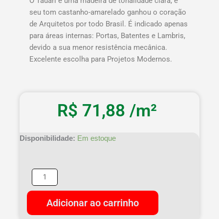
O Tauari é uma madeira de tonalidade clara, e
seu tom castanho-amarelado ganhou o coração
de Arquitetos por todo Brasil. É indicado apenas
para áreas internas: Portas, Batentes e Lambris,
devido a sua menor resistência mecânica.
Excelente escolha para Projetos Modernos.
R$
71,88
/m²
Forro
Disponibilidade:
Em estoque
Tauari
Extra
10cm
Super
Curto
Adicionar ao carrinho
quantidade